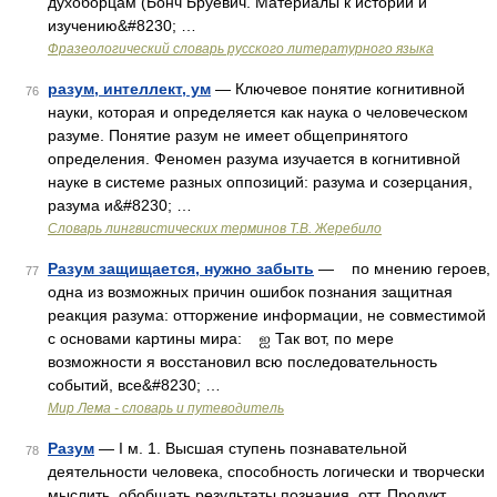
духоборцам (Бонч Бруевич. Материалы к истории и
изучению&#8230; …
Фразеологический словарь русского литературного языка
разум, интеллект, ум
— Ключевое понятие когнитивной
76
науки, которая и определяется как наука о человеческом
разуме. Понятие разум не имеет общепринятого
определения. Феномен разума изучается в когнитивной
науке в системе разных оппозиций: разума и созерцания,
разума и&#8230; …
Словарь лингвистических терминов Т.В. Жеребило
Разум защищается, нужно забыть
— по мнению героев,
77
одна из возможных причин ошибок познания защитная
реакция разума: отторжение информации, не совместимой
с основами картины мира: ஐ Так вот, по мере
возможности я восстановил всю последовательность
событий, все&#8230; …
Мир Лема - словарь и путеводитель
Разум
— I м. 1. Высшая ступень познавательной
78
деятельности человека, способность логически и творчески
мыслить, обобщать результаты познания. отт. Продукт