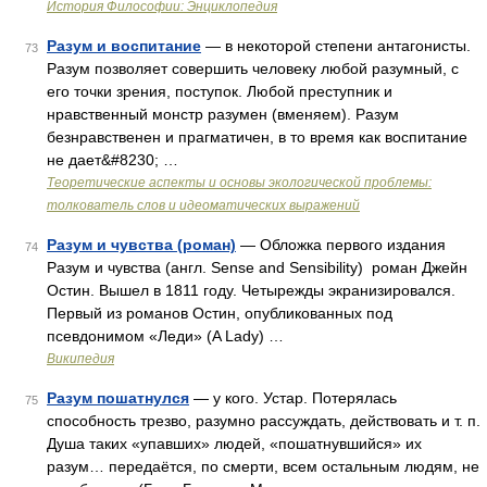
История Философии: Энциклопедия
Разум и воспитание
— в некоторой степени антагонисты.
73
Разум позволяет совершить человеку любой разумный, с
его точки зрения, поступок. Любой преступник и
нравственный монстр разумен (вменяем). Разум
безнравственен и прагматичен, в то время как воспитание
не дает&#8230; …
Теоретические аспекты и основы экологической проблемы:
толкователь слов и идеоматических выражений
Разум и чувства (роман)
— Обложка первого издания
74
Разум и чувства (англ. Sense and Sensibility) роман Джейн
Остин. Вышел в 1811 году. Четырежды экранизировался.
Первый из романов Остин, опубликованных под
псевдонимом «Леди» (A Lady) …
Википедия
Разум пошатнулся
— у кого. Устар. Потерялась
75
способность трезво, разумно рассуждать, действовать и т. п.
Душа таких «упавших» людей, «пошатнувшийся» их
разум… передаётся, по смерти, всем остальным людям, не