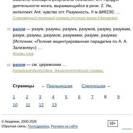
деятельности мозга, выражающийся в речи. 2. Ум,
интеллект. Ant: чувство отт. Разумность. II м.&#8230; …
Современный толковый словарь русского языка Ефремовой
разум
— разум, разумы, разума, разумов, разуму, разумам,
79
разум, разумы, разумом, разумами, разуме, разумах
(Источник: «Полная акцентуированная парадигма по А. А.
Зализняку») …
Формы слов
разум
— см. церемонии …
80
Китайская философия. Энциклопедический словарь.
Страницы
←
Предыдущая
Следующая
→
1
2
3
4
5
6
7
8
9
10
11
12
13
© Академик, 2000-2026
18+
Обратная связь:
Техподдержка
,
Реклама на сайте